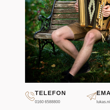
TELEFON
EMA
0160 6588800
lukas.